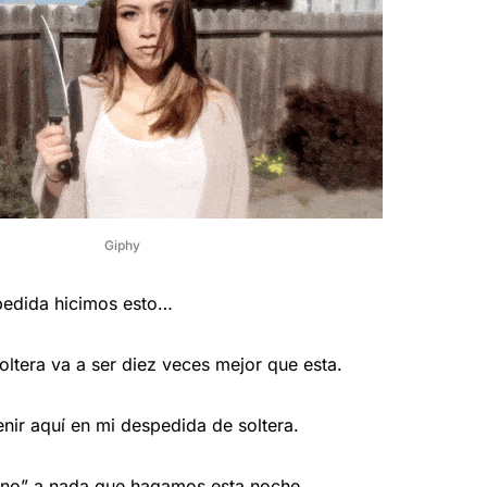
Giphy
pedida hicimos esto…
ltera va a ser diez veces mejor que esta.
ir aquí en mi despedida de soltera.
no” a nada que hagamos esta noche.