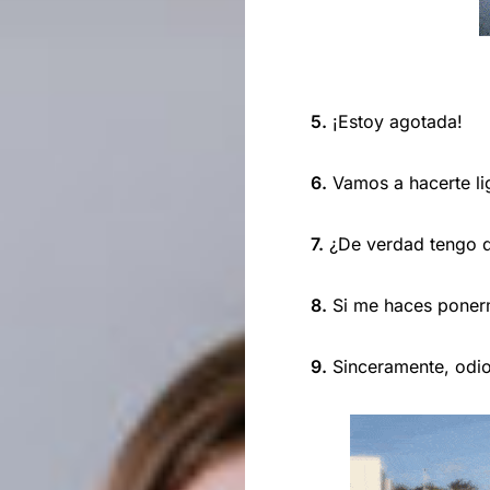
5.
¡Estoy agotada!
6.
Vamos a hacerte li
7.
¿De verdad tengo qu
8.
Si me haces ponerm
9.
Sinceramente, odio