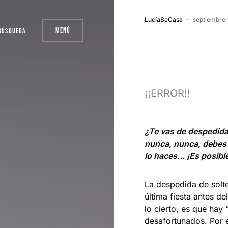
LucíaSeCasa
septiembre 
Menú
Búsqueda
¡¡ERROR!!
¿Te vas de despedida 
nunca, nunca, debes d
lo haces… ¡Es posible
La despedida de solte
última fiesta antes d
lo cierto, es que ha
desafortunados. Por 