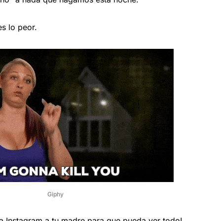
s lo peor.
Giphy
a Instagram a tu madre para que pueda ver todo!