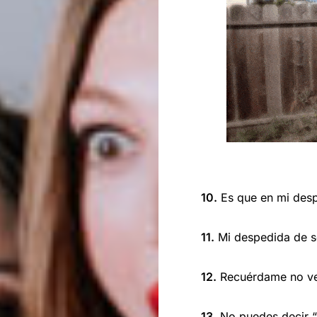
10.
Es que en mi des
11.
Mi despedida de so
12.
Recuérdame no ven
13.
No puedes decir “