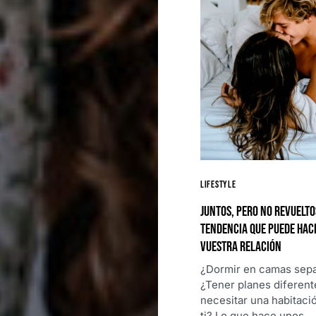
Lifestyle
Juntos, pero no revuelto
tendencia que puede hac
vuestra relación
¿Dormir en camas sep
¿Tener planes diferent
necesitar una habitaci
ti? Lo que hace unos…