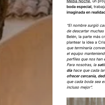
Media Noche,
un pro
boda especial,
trabaj
imaginada en realida
“El nombre surgió ca
de descartar muchas 
Belén, la parte más
plantear la idea a Cri
que terminaría conve
el equipo manteniend
perfiles que nos han 
Para nosotras, la
sati
día
hace que cada lar
ofrecer cercanía, ded
que cada boda sea ex
incluso mejor”.