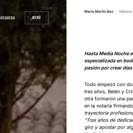
María Martín Baz
febrero
Menú
Búsqueda
Hasta Media Noche es
especializada en bod
pasión por crear día
Todo empezó con dos
tres años, Belén y Cr
otra formaron una par
en la notaría firmand
trayectoria profesiona
“Tras años de dedica
giro y apostar por alg