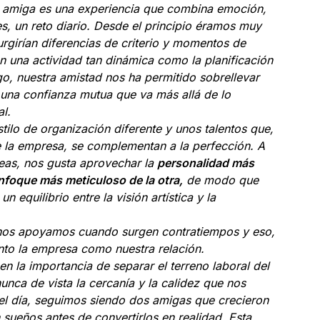
r amiga es una experiencia que combina emoción,
s, un reto diario. Desde el principio éramos muy
rgirían diferencias de criterio y momentos de
n una actividad tan dinámica como la planificación
o, nuestra amistad nos ha permitido sobrellevar
 una confianza mutua que va más allá de lo
l.
ilo de organización diferente y unos talentos que,
e la empresa, se complementan a la perfección. A
areas, nos gusta aprovechar la
personalidad más
enfoque más meticuloso de la otra,
de modo que
n equilibrio entre la visión artística y la
nos apoyamos cuando surgen contratiempos y eso,
anto la empresa como nuestra relación.
 la importancia de separar el terreno laboral del
unca de vista la cercanía y la calidez que nos
 del día, seguimos siendo dos amigas que crecieron
 sueños antes de convertirlos en realidad. Esta