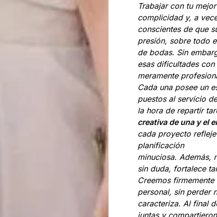
Trabajar con tu mejo
complicidad y, a vece
conscientes de que su
presión, sobre todo e
de bodas. Sin embarg
esas dificultades con
meramente profesiona
Cada una posee un est
puestos al servicio d
la hora de repartir t
creativa de una y el 
cada proyecto refleje u
planificación
minuciosa. Además, 
sin duda, fortalece t
Creemos firmemente en
personal, sin perder n
caracteriza. Al final
juntas y compartieron